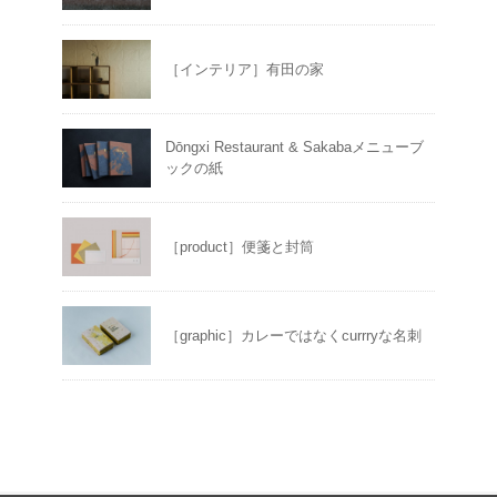
［インテリア］有田の家
Dōngxi Restaurant & Sakabaメニューブ
ックの紙
［product］便箋と封筒
［graphic］カレーではなくcurrryな名刺