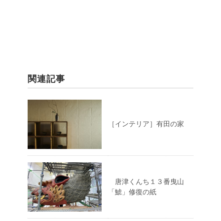
関連記事
［インテリア］有田の家
唐津くんち１３番曳山
「鯱」修復の紙