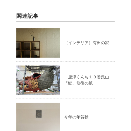
関連記事
［インテリア］有田の家
唐津くんち１３番曳山
「鯱」修復の紙
今年の年賀状