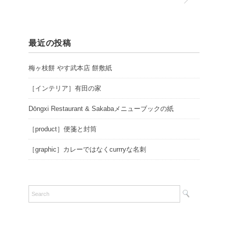
最近の投稿
梅ヶ枝餅 やす武本店 餅敷紙
［インテリア］有田の家
Dōngxi Restaurant & Sakabaメニューブックの紙
［product］便箋と封筒
［graphic］カレーではなくcurrryな名刺